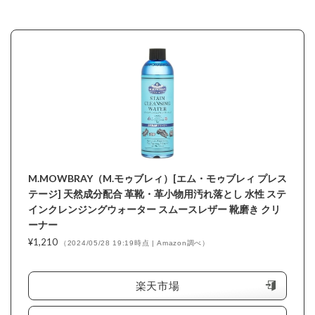
M.MOWBRAY（M.モゥブレィ）[エム・モゥブレィ プレス
テージ] 天然成分配合 革靴・革小物用汚れ落とし 水性 ステ
インクレンジングウォーター スムースレザー 靴磨き クリ
ーナー
¥1,210
（2024/05/28 19:19時点 | Amazon調べ）
＼楽天ポイント4倍セール！／
楽天市場