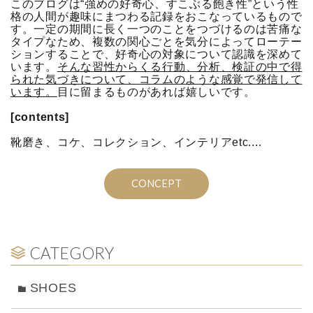
このブログは“強めの好奇心、すこぶる飽き性”という性
格の人間が趣味にまつわる記録をおこなっているもので
す。一定の期間に長く一つのことをつづけるのは苦痛な
タイプなため、複数の関心ごとを気分によってローテー
ションすることで、好奇心の対象について認識を深めて
います。
そんな習性からくる行動、分析、検証の中で得
られた気づきについて、コラムのような感覚で発信して
います。
目に留まるものがあれば嬉しいです。
[contents]
靴磨き、コケ、コレクション、インテリアetc....
CONCEPT
CATEGORY
SHOES