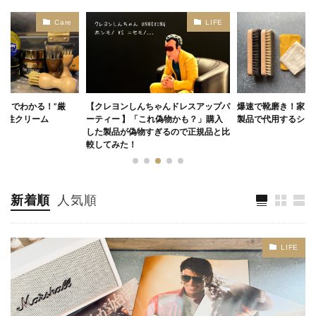
Care
LIFE
ートでわかる！”厳
【クレヨンしんちゃんドレスアップパ
爆速で靴磨き！家に
化性クリーム
ーティー 】「これ偽物かも？」購入
製品で代用するシ
した製品が偽物すぎるので正規品と比
較してみた！
新着順
人気順
LIFE