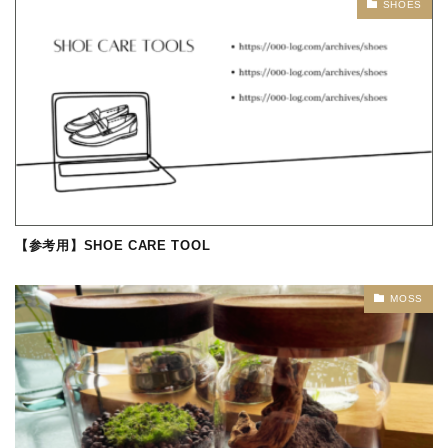
SHOES
【参考用】SHOE CARE TOOL
MOSS