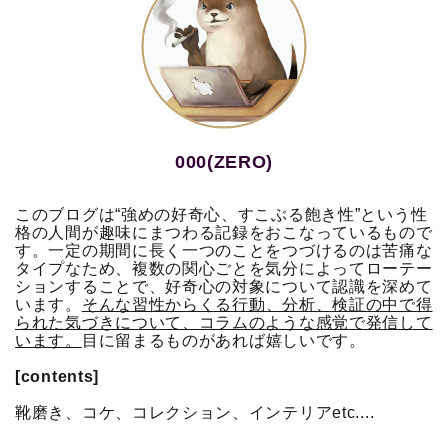
000(ZERO)
このブログは“強めの好奇心、すこぶる飽き性”という性
格の人間が趣味にまつわる記録をおこなっているもので
す。一定の期間に長く一つのことをつづけるのは苦痛な
タイプなため、複数の関心ごとを気分によってローテー
ションすることで、好奇心の対象について認識を深めて
います。
そんな習性からくる行動、分析、検証の中で得
られた気づきについて、コラムのような感覚で発信して
います。
目に留まるものがあれば嬉しいです。
[contents]
靴磨き、コケ、コレクション、インテリアetc....