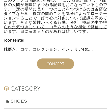
このブログは“強めの好奇心、すこぶる飽き性”という性
格の人間が趣味にまつわる記録をおこなっているもので
す。一定の期間に長く一つのことをつづけるのは苦痛な
タイプなため、複数の関心ごとを気分によってローテー
ションすることで、好奇心の対象について認識を深めて
います。
そんな習性からくる行動、分析、検証の中で得
られた気づきについて、コラムのような感覚で発信して
います。
目に留まるものがあれば嬉しいです。
[contents]
靴磨き、コケ、コレクション、インテリアetc....
CONCEPT
CATEGORY
SHOES